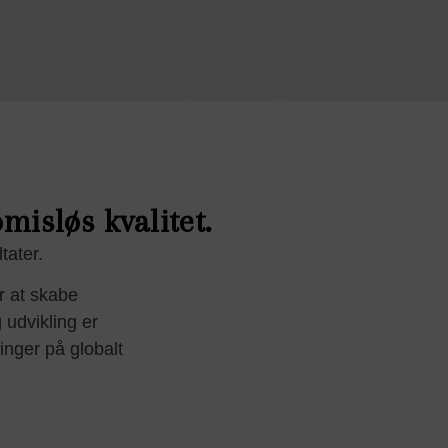
isløs kvalitet.
tater.
r at skabe
 udvikling er
linger på globalt