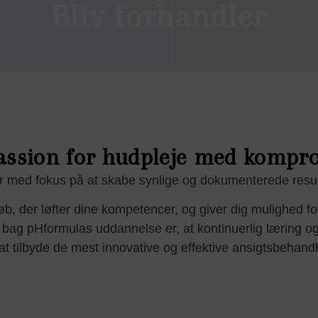
Bliv forhandler
ssion for hudpleje med komprom
r med fokus på at skabe synlige og dokumenterede resul
b, der løfter dine kompetencer, og giver dig mulighed fo
 bag pHformulas uddannelse er, at kontinuerlig læring og
g at tilbyde de mest innovative og effektive ansigtsbehand