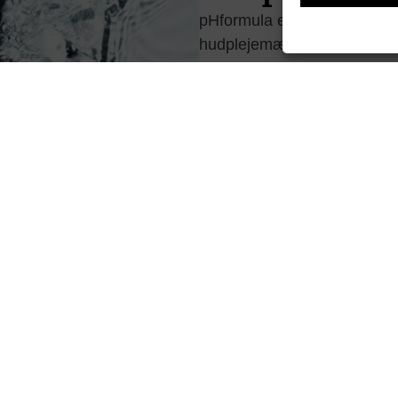
pHformula er markedets mest
hudplejemærke. Ved hjælp af
rette ingredienser reparere
og giver din hud nyt liv.
pHformula kombinerer kosme
principperne bag regenerativ
erstattes med nye celler. På
selv.
Vores pHformula ART-behand
ældningstegn, sarthed, pigme
afhængigt af hvad din huds u
Resultatet af en behandling
med fornyet udstråling og g
sundere, friskere og yngre 