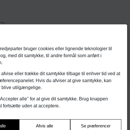
redjeparter bruger cookies eller lignende teknologier til
og, med dit samtykke, til andre formål som anført i
n.
, afvise eller trække dit samtykke tilbage til enhver tid ved at
ræferencepanelet. Hvis du afviser at give samtykke, kan
 blive utilgængelige.
ccepter alle" for at give dit samtykke. Brug knappen
 at fortsætte uden at acceptere.
la
alle
Afvis alle
Se præferencer