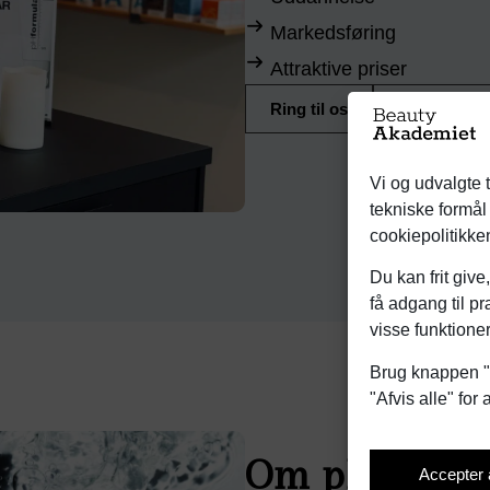
Markedsføring
Attraktive priser
Ring til os
Skriv til os
Vi og udvalgte t
tekniske formål 
cookiepolitikke
Du kan frit give
få adgang til p
visse funktioner
Brug knappen "A
"Afvis alle" for
Om pHformu
Accepter 