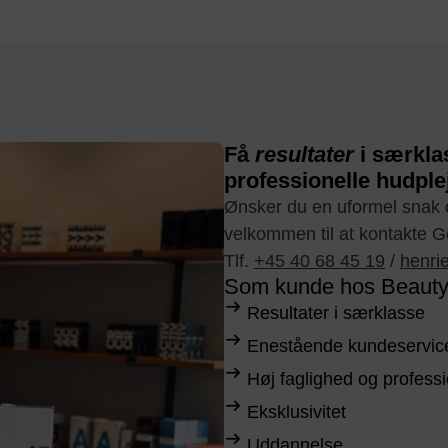
Få
resultater
i særkla
professionelle hudple
Ønsker du en uformel snak o
velkommen til at kontakte G
Tlf.
+45 40 68 45 19
/
henri
Som kunde hos Beauty 
Resultater i særklasse
Enestående kundeservic
Høj faglighed og profess
Eksklusivitet
Uddannelse