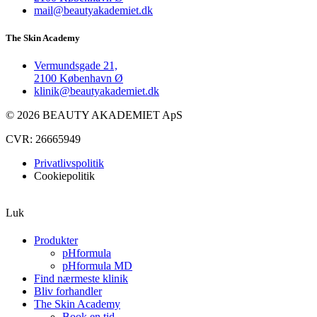
mail@beautyakademiet.dk
The Skin Academy
Vermundsgade 21,
2100 København Ø
klinik@beautyakademiet.dk
© 2026 BEAUTY AKADEMIET ApS
CVR: 26665949
Privatlivspolitik
Cookiepolitik
Luk
Produkter
pHformula
pHformula MD
Find nærmeste klinik
Bliv forhandler
The Skin Academy
Book en tid