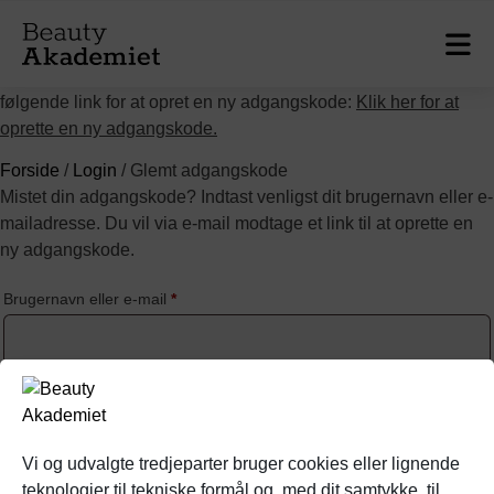
Forhandler konto
Vær opmærksom på at vi har fået ny webshop og at du derfor
skal derfor oprette en ny adgangskode. Indtast din e-mail på
følgende link for at opret en ny adgangskode:
Klik her for at
oprette en ny adgangskode.
Forside
/
Login
/ Glemt adgangskode
Mistet din adgangskode? Indtast venligst dit brugernavn eller e-
mailadresse. Du vil via e-mail modtage et link til at oprette en
ny adgangskode.
Brugernavn eller e-mail
*
Nulstil adgangskode
Vi og udvalgte tredjeparter bruger cookies eller lignende
Vi er blandt Danmarks førende distributører af professionelle
teknologier til tekniske formål og, med dit samtykke, til