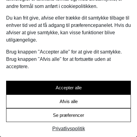
skønhedsprodukter og arbejder målrettet på at udbrede
andre formål som anført i cookiepolitikken.
kendskabet til de bedste og mest effektive hudplejemetoder og
nicheprodukter.
Du kan frit give, afvise eller trække dit samtykke tilbage til
enhver tid ved at få adgang til præferencepanelet. Hvis du
afviser at give samtykke, kan visse funktioner blive
utilgængelige.
© 2026 BEAUTY AKADEMIET ApS
Brug knappen "Accepter alle" for at give dit samtykke.
CVR: 26665949
Brug knappen "Afvis alle" for at fortsætte uden at
acceptere.
Privatlivspolitik
Cookiepolitik
Accepter alle
Afvis alle
Se præferencer
Privatlivspolitik