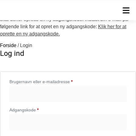
Forhandler konto
Vær opmærksom på at vi har fået ny webshop og at du derfor
skal derfor oprette en ny adgangskode. Indtast din e-mail på
følgende link for at opret en ny adgangskode:
Klik her for at
oprette en ny adgangskode.
Forside
/ Login
Log ind
Brugernavn eller e-mailadresse
*
Adgangskode
*