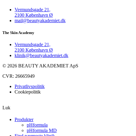
Vermundsgade 21,
2100 København Ø
mail@beautyakademiet.dk
The Skin Academy
Vermundsgade 21,
2100 København Ø
klinik@beautyakademiet.dk
© 2026 BEAUTY AKADEMIET ApS
CVR: 26665949
Privatlivspolitik
Cookiepolitik
Luk
Produkter
pHformula
pHformula MD
Find nærmeste klinik