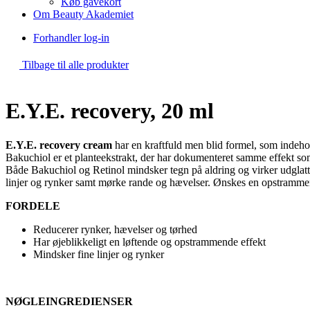
Køb gavekort
Om Beauty Akademiet
Forhandler log-in
Tilbage til alle produkter
E.Y.E. recovery, 20 ml
E.Y.E. recovery cream
har en kraftfuld men blid formel, som indeh
Bakuchiol er et planteekstrakt, der har dokumenteret samme effekt som 
Både Bakuchiol og Retinol mindsker tegn på aldring og virker udglat
linjer og rynker samt mørke rande og hævelser. Ønskes en opstrammen
FORDELE
Reducerer rynker, hævelser og tørhed
Har øjeblikkeligt en løftende og opstrammende effekt
Mindsker fine linjer og rynker
NØGLEINGREDIENSER