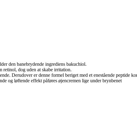
older den banebrydende ingrediens bakuchiol.
retinol, dog uden at skabe irritation.
tende. Derudover er denne formel beriget med et enestående peptide ko
de og løftende effekt påføres øjencremen lige under brynbenet