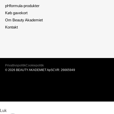
pHformula-produkter
Køb gavekort
Om Beauty Akademiet
Kontakt
Privatlivspolitik
Cookiepolitik
© 2026 BEAUTY AKADEMIET ApS
CVR: 26665949
Luk