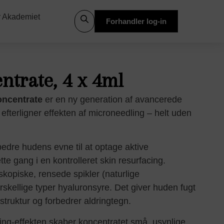
 Akademiet
Forhandler log-in
trate, 4 x 4ml
ncentrate
er en ny generation af avancerede
 efterligner effekten af microneedling – helt uden
rbedre hudens evne til at optage aktive
te gang i en kontrolleret skin resurfacing.
kopiske, rensede spikler (naturlige
rskellige typer hyaluronsyre. Det giver huden fugt
 struktur og forbedrer aldringtegn.
ling-effekten skaber koncentratet små, usynlige