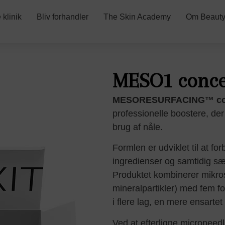
klinik
Bliv forhandler
The Skin Academy
Om Beauty
MESO1 concen
MESORESURFACING™ co
professionelle boostere, der
brug af nåle.
Formlen er udviklet til at fo
ingredienser og samtidig sæt
Produktet kombinerer mikros
mineralpartikler) med fem fo
i flere lag, en mere ensartet
Ved at efterligne microneed