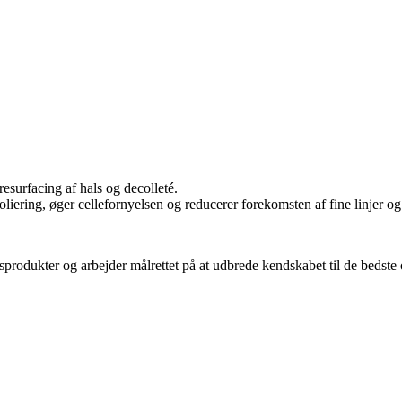
esurfacing af hals og decolleté.
iering, øger cellefornyelsen og reducerer forekomsten af fine linjer og
sprodukter og arbejder målrettet på at udbrede kendskabet til de bedst