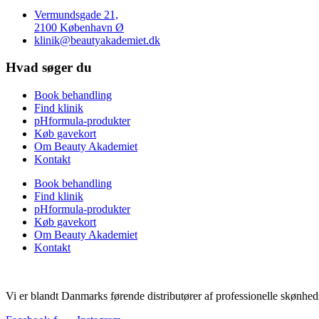
Vermundsgade 21,
2100 København Ø
klinik@beautyakademiet.dk
Hvad søger du
Book behandling
Find klinik
pHformula-produkter
Køb gavekort
Om Beauty Akademiet
Kontakt
Book behandling
Find klinik
pHformula-produkter
Køb gavekort
Om Beauty Akademiet
Kontakt
Vi er blandt Danmarks førende distributører af professionelle skønhed