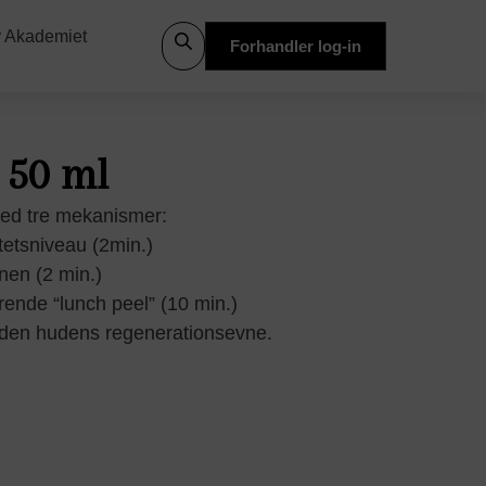
 Akademiet
Forhandler log-in
 50 ml
med tre mekanismer:
tetsniveau (2min.)
nen (2 min.)
ende “lunch peel” (10 min.)
uden hudens regenerationsevne.