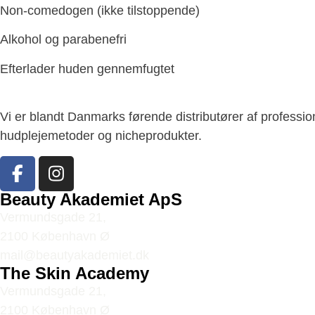
Non-comedogen (ikke tilstoppende)
Alkohol og parabenefri
Efterlader huden gennemfugtet
Vi er blandt Danmarks førende distributører af professi
hudplejemetoder og nicheprodukter.
Beauty Akademiet ApS
Vermundsgade 21,
2100 København Ø
mail@beautyakademiet.dk
The Skin Academy
Vermundsgade 21,
2100 København Ø