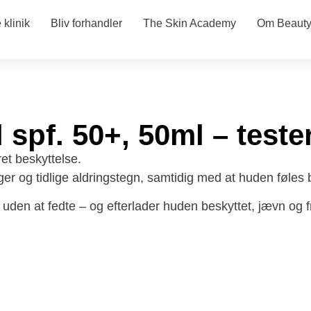
klinik
Bliv forhandler
The Skin Academy
Om Beauty
 spf. 50+, 50ml – teste
et beskyttelse.
er og tidlige aldringstegn, samtidig med at huden føles 
uden at fedte – og efterlader huden beskyttet, jævn og f