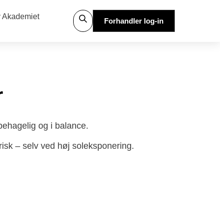
 Akademiet
Forhandler log-in
r
behagelig og i balance.
risk – selv ved høj soleksponering.